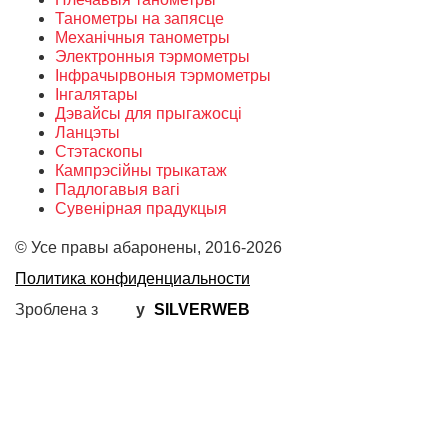
Танометры на запясце
Механічныя танометры
Электронныя тэрмометры
Інфрачырвоныя тэрмометры
Інгалятары
Дэвайсы для прыгажосцi
Ланцэты
Cтэтаскопы
Кампрэсійны трыкатаж
Падлогавыя вагі
Сувенірная прадукцыя
© Усе правы абаронены, 2016-2026
Политика конфиденциальности
Зроблена з
у
SILVERWEB