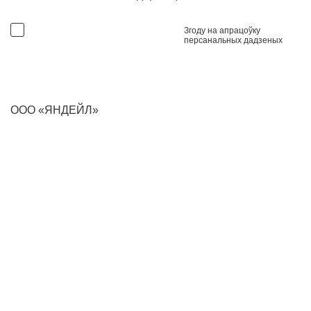
Згоду на апрацоўку
персанальных дадзеных
ООО «ЯНДЕЙЛ»