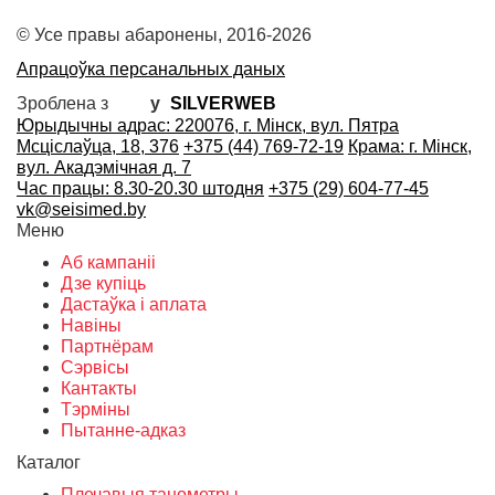
© Усе правы абаронены, 2016-2026
Апрацоўка персанальных даных
Зроблена з
у
SILVERWEB
Юрыдычны адрас: 220076, г. Мінск, вул. Пятра
Мсціслаўца, 18, 376
+375 (44) 769-72-19
Крама: г. Мінск,
вул. Акадэмічная д. 7
Час працы: 8.30-20.30 штодня
+375 (29) 604-77-45
vk@seisimed.by
Меню
Аб кампаніі
Дзе купіць
Дастаўка і аплата
Навіны
Партнёрам
Сэрвісы
Кантакты
Тэрміны
Пытанне-адказ
Каталог
Плечавыя танометры