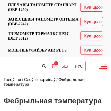
ПЛЕЧАВЫ ТАНОМЕТР СТАНДАРТ
Купіць
(DBP-1250)
ЗАПЯСЦЕВЫ ТАНОМЕТР ОПТЫМА
Купіць
(DBP-2242)
ТЭРМОМЕТР ТЭРМАЭКСПРЭС
Купіць
(DET-3012)
МЭШ-НЕБУЛАЙЗЕР AIR PLUS
Купіць
0
БЕЛ
РУС
Галоўная
/
Слоўнік тэрмінаў
/
Фебрыльная
тэмпература
Фебрыльная тэмпература