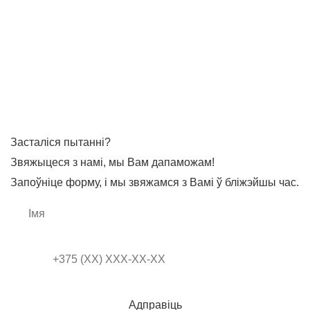
Засталіся пытанні?
Звяжыцеся з намі, мы Вам дапаможам!
Запоўніце форму, і мы звяжамся з Вамі ў бліжэйшы час.