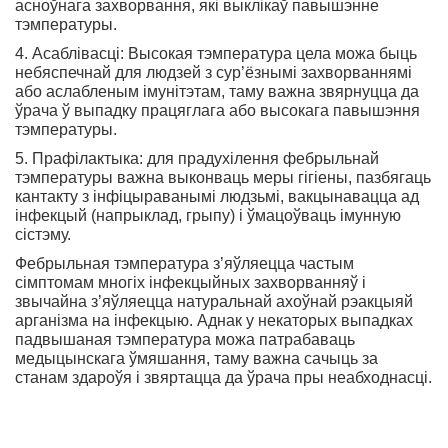
асноўнага захворвання, які выклікаў павышэнне
тэмпературы.
4. Асаблівасці: Высокая тэмпература цела можа быць
небяспечнай для людзей з сур’ёзнымі захворваннямі
або аслабленым імунітэтам, таму важна звярнуцца да
ўрача ў выпадку працяглага або высокага павышэння
тэмпературы.
5. Прафілактыка: для прадухілення фебрыльнай
тэмпературы важна выконваць меры гігіены, пазбягаць
кантакту з інфіцыраванымі людзьмі,
вакцынавацца
ад
інфекцый (напрыклад, грыпу) і ўмацоўваць імунную
сістэму.
Фебрыльная тэмпература з’яўляецца частым
сімптомам многіх інфекцыйных захворванняў і
звычайна з’яўляецца натуральнай ахоўнай рэакцыяй
арганізма на інфекцыю. Аднак у некаторых выпадках
падвышаная тэмпература можа патрабаваць
медыцынскага ўмяшання, таму важна сачыць за
станам здароўя і звяртацца да ўрача пры неабходнасці.