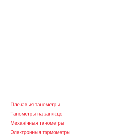
Плечавыя танометры
Танометры на запясце
Механічныя танометры
Электронныя тэрмометры