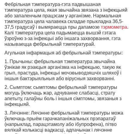
Фебрільная тэмпература-гэта падвышаная
тэмпература цела, якая звычайна звязана з інфекцыяй
або запаленчым працэсам у арганізме. Нармальная
тэмпература цела чалавека складае прыкладна 36,5-
37,5 градусаў і вымяраецца пры дапамозе
тэрмометра
.
Калі тэмпература цела падымаецца вышэй гэтага
ўзроўню з-за інфекцыі або іншага захворвання, гэта
называецца фебрыльнай тэмпературай.
Агульная інфармацыя аб фебрыльнай тэмпературы:
1. Прычыны: фебрыльная тэмпература звычайна
ўзнікае як рэакцыя арганізма на інфекцыю, такую як
грып, прастуда, інфекцыі мочэвыводзяшчіх шляхоў і
іншыя бактэрыяльныя або вірусныя захворванні.
2. Сымптом: сымптомы фебрыльнай тэмпературы
могуць ўключаць жар, адчуванне слабасці, страту
апетыту, галаўны боль і іншыя сімптомы, звязаныя з
інфекцыяй.
3. Лячэнне: Лячэнне фебрыльнай тэмпературы можа
ўключаць прыём гарачкапаніжальных прэпаратаў
(напрыклад, парацэтамолу або ібупрофена), пітво
вялікай колькасці вадкасці, адпачынак і лячэнне